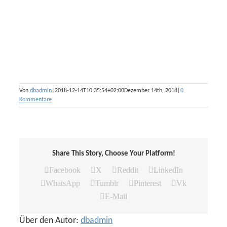
Von
dbadmin
|
2018-12-14T10:35:54+02:00
Dezember 14th, 2018
|
0
Kommentare
Share This Story, Choose Your Platform!
Facebook
X
Reddit
LinkedIn
WhatsApp
Tumblr
Pinterest
Vk
E-Mail
Über den Autor:
dbadmin