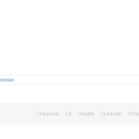
mmentare
Facebook
X
Reddit
LinkedIn
Wha