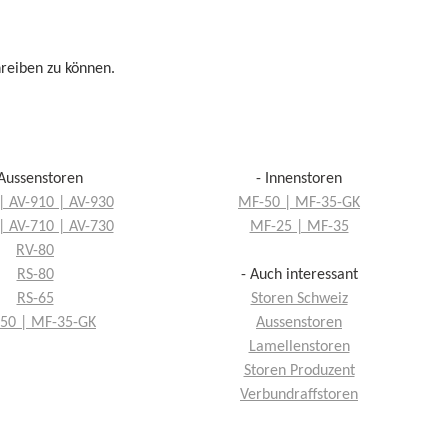
reiben zu können.
 Aussenstoren
- Innenstoren
| AV-910 | AV-930
MF-50 | MF-35-GK
| AV-710 | AV-730
MF-25 | MF-35
RV-80
RS-80
- Auch interessant
RS-65
Storen Schweiz
50 | MF-35-GK
Aussenstoren
Lamellenstoren
Storen Produzent
Verbundraffstoren