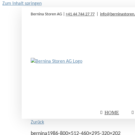
Zum Inhalt springen
Bernina Storen AG |
+41 44 744 27 77
|
info@berninastoren
HOME
Zurück
bernina1986-800×512-460×295-320×202