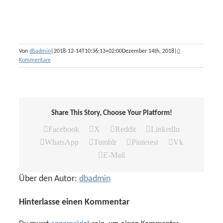
Von
dbadmin
|
2018-12-14T10:36:13+02:00
Dezember 14th, 2018
|
0
Kommentare
Share This Story, Choose Your Platform!
Facebook
X
Reddit
LinkedIn
WhatsApp
Tumblr
Pinterest
Vk
E-Mail
Über den Autor:
dbadmin
Hinterlasse einen Kommentar