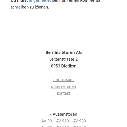
Du musst
angemeldet
sein, um einen Kommentar
schreiben zu können.
Bernina Storen AG
Lerzenstrasse 2
8953 Dietikon
impressum
unternehmen
kontakt
- Aussenstoren
AV-90 | AV-910 | AV-930