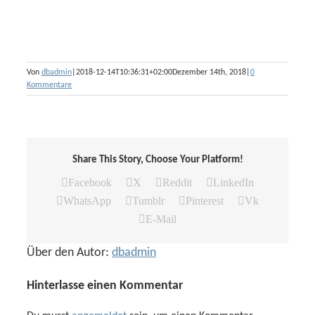
Von
dbadmin
|
2018-12-14T10:36:31+02:00
Dezember 14th, 2018
|
0
Kommentare
Share This Story, Choose Your Platform!
Facebook
X
Reddit
LinkedIn
WhatsApp
Tumblr
Pinterest
Vk
E-Mail
Über den Autor:
dbadmin
Hinterlasse einen Kommentar