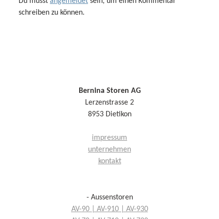
Du musst
angemeldet
sein, um einen Kommentar
schreiben zu können.
Bernina Storen AG
Lerzenstrasse 2
8953 Dietikon
impressum
unternehmen
kontakt
- Aussenstoren
AV-90 | AV-910 | AV-930