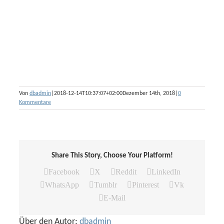
Von
dbadmin
|
2018-12-14T10:37:07+02:00
Dezember 14th, 2018
|
0
Kommentare
Share This Story, Choose Your Platform!
Facebook
X
Reddit
LinkedIn
WhatsApp
Tumblr
Pinterest
Vk
E-Mail
Über den Autor:
dbadmin