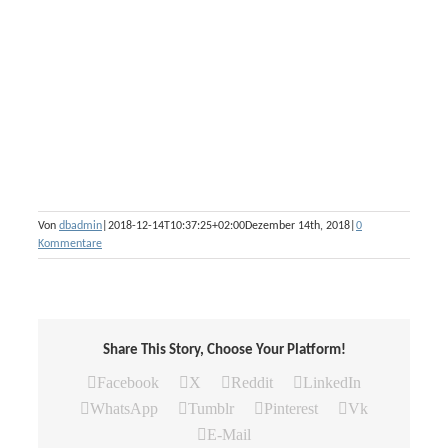
Von
dbadmin
|
2018-12-14T10:37:25+02:00
Dezember 14th, 2018
|
0
Kommentare
Share This Story, Choose Your Platform!
Facebook
X
Reddit
LinkedIn
WhatsApp
Tumblr
Pinterest
Vk
E-Mail