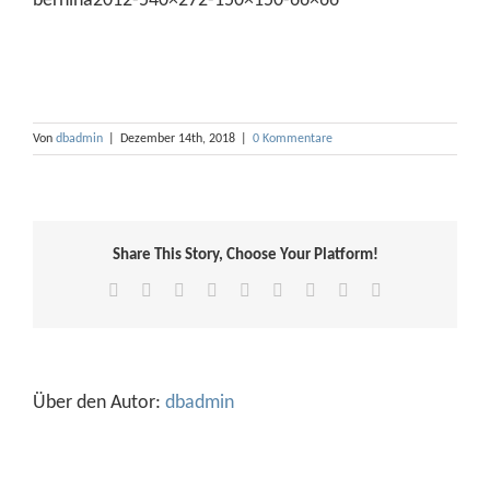
bernina2012-540×272-150×150-66×66
Von
dbadmin
|
Dezember 14th, 2018
|
0 Kommentare
Share This Story, Choose Your Platform!
Facebook
X
Reddit
LinkedIn
WhatsApp
Tumblr
Pinterest
Vk
E-
Mail
Über den Autor:
dbadmin