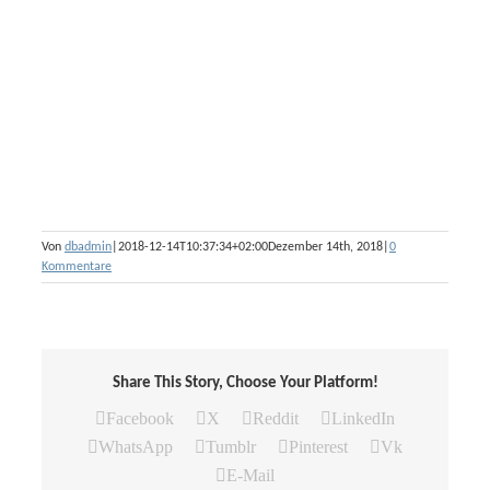
Von
dbadmin
|
2018-12-14T10:37:34+02:00
Dezember 14th, 2018
|
0
Kommentare
Share This Story, Choose Your Platform!
Facebook
X
Reddit
LinkedIn
WhatsApp
Tumblr
Pinterest
Vk
E-Mail