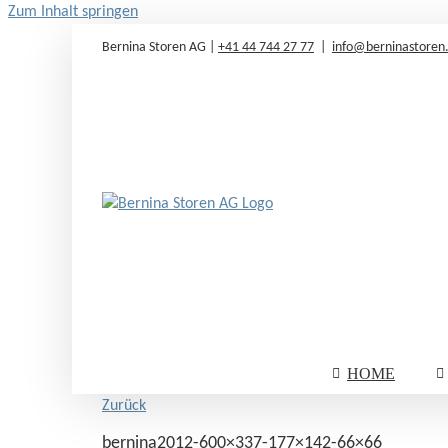
Zum Inhalt springen
Bernina Storen AG |
+41 44 744 27 77
|
info@berninastoren
HOME
Zurück
bernina2012-600×337-177×142-66×66