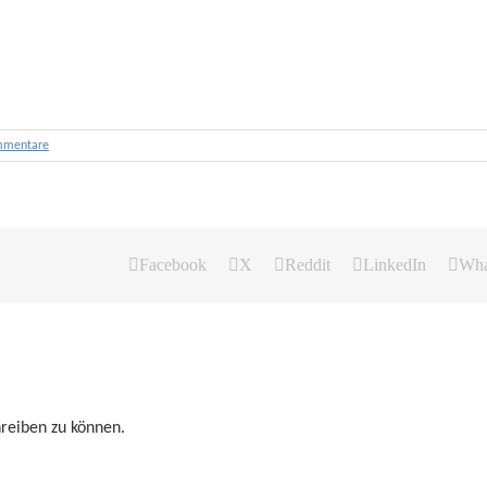
mmentare
Facebook
X
Reddit
LinkedIn
Wha
reiben zu können.