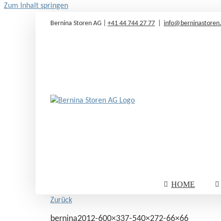
Zum Inhalt springen
Bernina Storen AG |
+41 44 744 27 77
|
info@berninastoren
HOME
Zurück
bernina2012-600×337-540×272-66×66