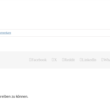
mmentare
Facebook
X
Reddit
LinkedIn
Wha
reiben zu können.