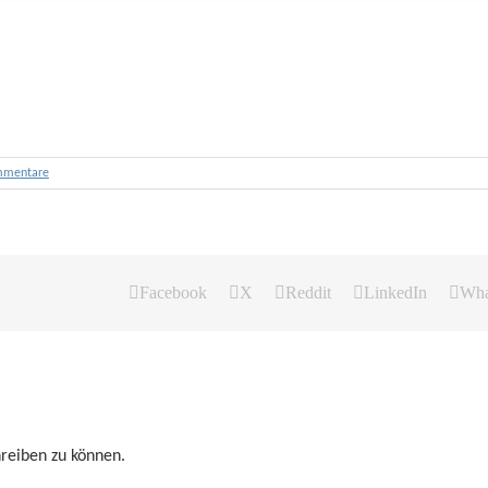
mmentare
Facebook
X
Reddit
LinkedIn
Wha
reiben zu können.