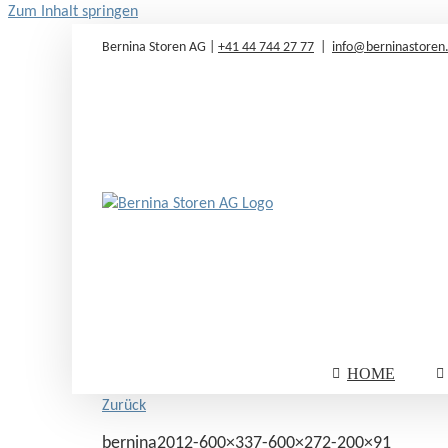
Zum Inhalt springen
Bernina Storen AG |
+41 44 744 27 77
|
info@berninastoren
HOME
Zurück
bernina2012-600×337-600×272-200×91