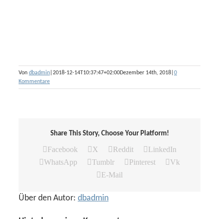
Von
dbadmin
|
2018-12-14T10:37:47+02:00
Dezember 14th, 2018
|
0
Kommentare
Share This Story, Choose Your Platform!
Facebook
X
Reddit
LinkedIn
WhatsApp
Tumblr
Pinterest
Vk
E-Mail
Über den Autor:
dbadmin