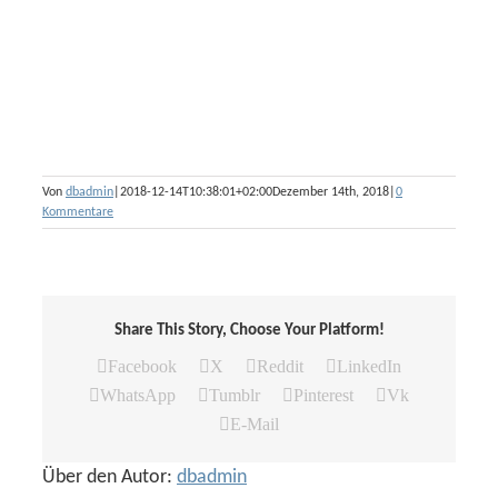
Von
dbadmin
|
2018-12-14T10:38:01+02:00
Dezember 14th, 2018
|
0
Kommentare
Share This Story, Choose Your Platform!
Facebook
X
Reddit
LinkedIn
WhatsApp
Tumblr
Pinterest
Vk
E-Mail
Über den Autor:
dbadmin