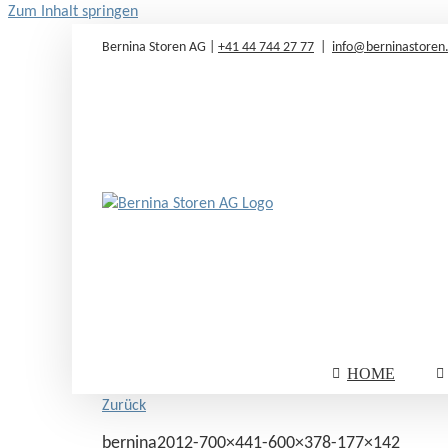
Zum Inhalt springen
Bernina Storen AG |
+41 44 744 27 77
|
info@berninastoren
HOME
Zurück
bernina2012-700×441-600×378-177×142