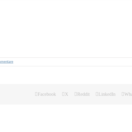
mmentare
Facebook
X
Reddit
LinkedIn
Wha