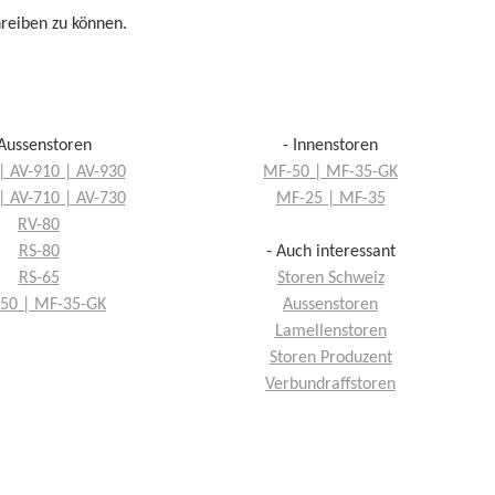
reiben zu können.
 Aussenstoren
- Innenstoren
| AV-910 | AV-930
MF-50 | MF-35-GK
| AV-710 | AV-730
MF-25 | MF-35
RV-80
RS-80
- Auch interessant
RS-65
Storen Schweiz
50 | MF-35-GK
Aussenstoren
Lamellenstoren
Storen Produzent
Verbundraffstoren