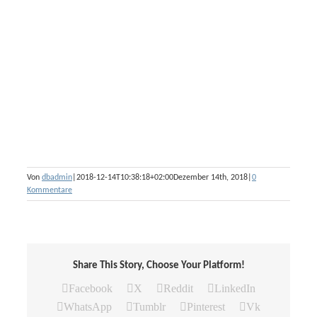
Von
dbadmin
|
2018-12-14T10:38:18+02:00
Dezember 14th, 2018
|
0
Kommentare
Share This Story, Choose Your Platform!
Facebook
X
Reddit
LinkedIn
WhatsApp
Tumblr
Pinterest
Vk