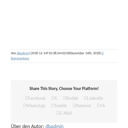
Von
dbadmin
|
2018-12-14T10:38:24+02:00
Dezember 14th, 2018
|
0
Kommentare
Share This Story, Choose Your Platform!
Facebook
X
Reddit
LinkedIn
WhatsApp
Tumblr
Pinterest
Vk
E-Mail
Über den Autor:
dbadmin