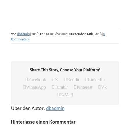
Von
dbadmin
|
2018-12-14T10:38:33+02:00
Dezember 14th, 2018
|
0
Kommentare
Share This Story, Choose Your Platform!
Facebook
X
Reddit
LinkedIn
WhatsApp
Tumblr
Pinterest
Vk
E-Mail
Über den Autor:
dbadmin
Hinterlasse einen Kommentar