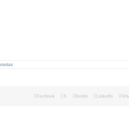
mmentare
Facebook
X
Reddit
LinkedIn
Wha