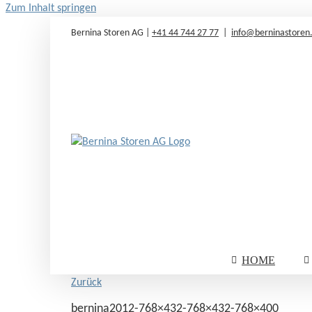
Zum Inhalt springen
Bernina Storen AG |
+41 44 744 27 77
|
info@berninastoren
HOME
Zurück
bernina2012-768×432-768×432-768×400