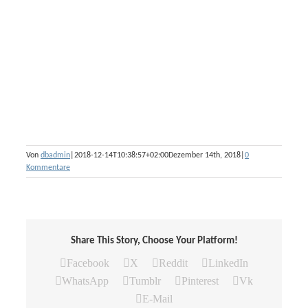
Von
dbadmin
|
2018-12-14T10:38:57+02:00
Dezember 14th, 2018
|
0
Kommentare
Share This Story, Choose Your Platform!
Facebook
X
Reddit
LinkedIn
WhatsApp
Tumblr
Pinterest
Vk
E-Mail