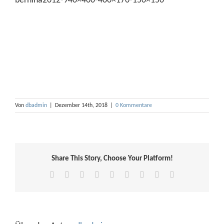
bernina2012-940×400-400×170-150×150
Von
dbadmin
|
Dezember 14th, 2018
|
0 Kommentare
Share This Story, Choose Your Platform!
Facebook
X
Reddit
LinkedIn
WhatsApp
Tumblr
Pinterest
Vk
E-
Mail