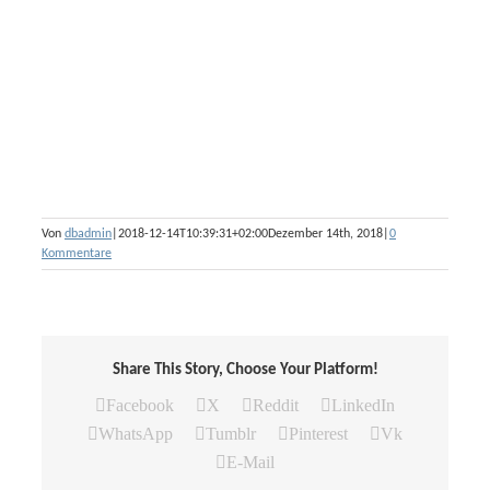
Von
dbadmin
|
2018-12-14T10:39:31+02:00
Dezember 14th, 2018
|
0
Kommentare
Share This Story, Choose Your Platform!
Facebook
X
Reddit
LinkedIn
WhatsApp
Tumblr
Pinterest
Vk
E-Mail