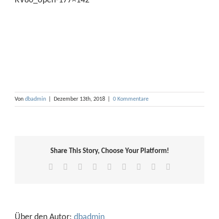
RV80_open-177×142
Von
dbadmin
|
Dezember 13th, 2018
|
0 Kommentare
Share This Story, Choose Your Platform!
Facebook
X
Reddit
LinkedIn
WhatsApp
Tumblr
Pinterest
Vk
E-
Mail
Über den Autor:
dbadmin