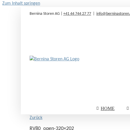
Zum Inhalt springen
Bernina Storen AG |
+41 44 744 27 77
|
info@berninastoren
HOME
Zurück
RV80_open-320×202