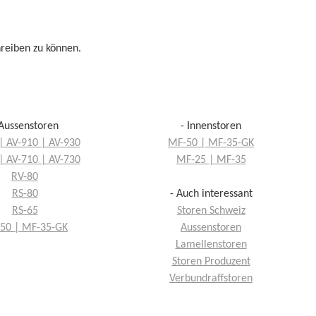
reiben zu können.
 Aussenstoren
- Innenstoren
| AV-910 | AV-930
MF-50 | MF-35-GK
| AV-710 | AV-730
MF-25 | MF-35
RV-80
RS-80
- Auch interessant
RS-65
Storen Schweiz
50 | MF-35-GK
Aussenstoren
Lamellenstoren
Storen Produzent
Verbundraffstoren