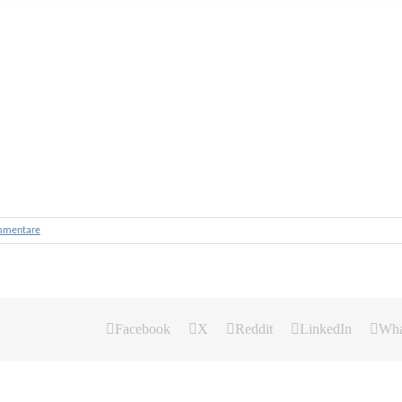
mmentare
Facebook
X
Reddit
LinkedIn
Wha